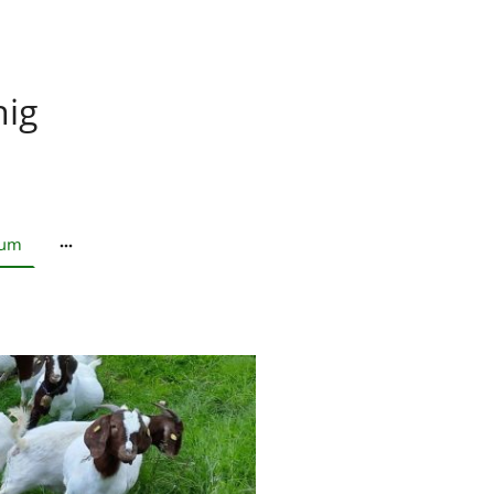
nig
sum